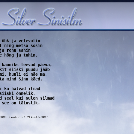
 õhk ja vetevulin 

l ning metsa sosin 

ja rohu sahin 

e hõng ja tuhin. 

 kauniks teevad päeva, 

kit siiski puudu jääb 

mi, huuli ei näe ma, 

ta mind Sinu käed. 

i ka halvad ilmad 

siiski õnnelik, 

d seal kui sulen silmad 

 see on täiuslik.
2006 Lisatud: 21:19 10-12-2009