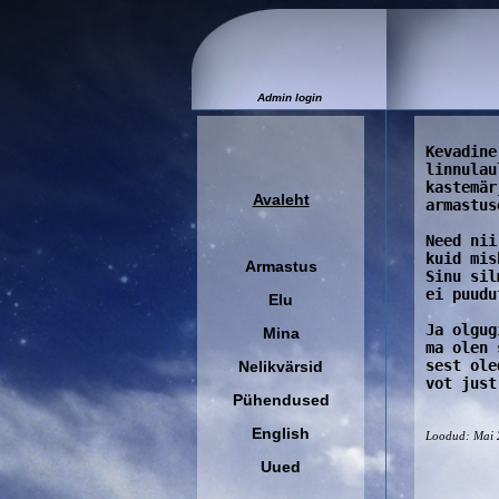
Admin login
Kevadine
linnulau
kastemär
Avaleht
armastus
Need nii
kuid mis
Armastus
Sinu sil
ei puudu
Elu
Ja olgug
Mina
ma olen 
sest ole
Nelikvärsid
vot just
Pühendused
English
Loodud: Mai 
Uued