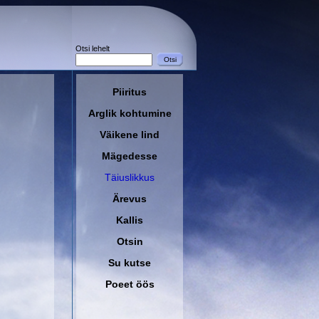
Otsi lehelt
Piiritus
Arglik kohtumine
Väikene lind
Mägedesse
Täiuslikkus
Ärevus
Kallis
Otsin
Su kutse
Poeet öös