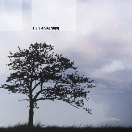
1
|2|
3
|
4
|
5
|
6
|
7
|
8
|
9
|